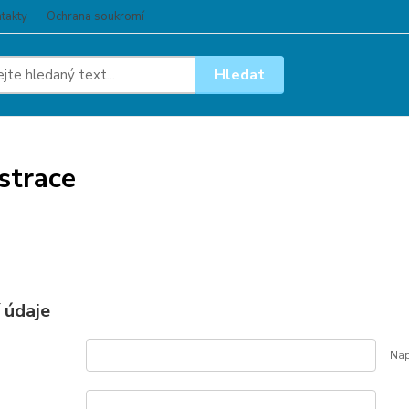
takty
Ochrana soukromí
Hledat
strace
 údaje
Nap