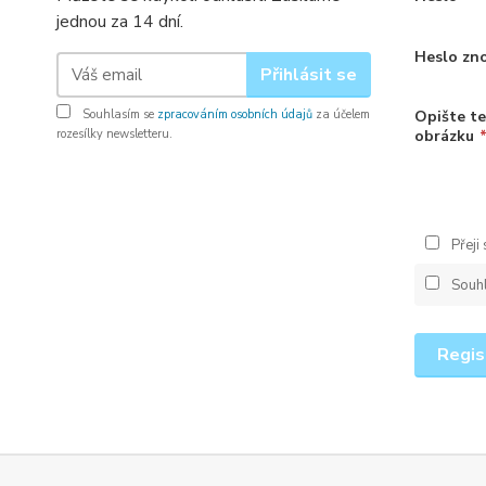
jednou za 14 dní.
Heslo zn
Přihlásit se
Souhlasím se
zpracováním osobních údajů
za účelem
Opište te
rozesílky newsletteru.
obrázku
Přeji
Souh
Regis