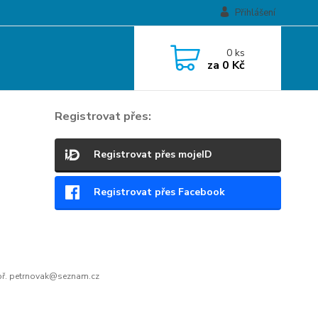
Přihlášení
0
ks
za
0 Kč
Registrovat přes:
Registrovat přes mojeID
Registrovat přes Facebook
ř. petrnovak@seznam.cz