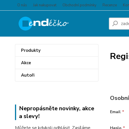
O nás
Jak nakupovat
Obchodní podmínky
Recenze
Kon
Produkty
Regi
Akce
Autoři
Osobní
Nepropásněte novinky, akce
Email
*
a slevy!
Můžete se kdykoli odhlásit. Zasíláme
Heslo
*