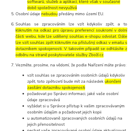
softwarů, služeb a aplikací, které však v současné
době společnost nevyužívá
Osobní údaje
nebudou
předány mimo území EU.
Souhlas se zpracováním lze vzít kdykoliv zpět, a to
kliknutím na odkaz pro úpravu preferencí soukromí v dolní
části webu, kde lze udělený souhlas e-shopu odvolat. Dále
lze vzít souhlas zpět kliknutím na příslušný odkaz v emailu s
dotazníkem spokojenosti. V takovém případě se odhlásíte z
odběru na straně poskytovatele služby Zboží.cz
.
Vezměte, prosíme, na vědomí, že podle Nařízení máte právo:
vzít souhlas se zpracováním osobních údajů kdykoliv
zpět, toto zpětvzetí bude mít za následek
ukončení
zasílání dotazníku spokojenosti
požadovat po Správci informaci, jaké vaše osobní
údaje zpracovává
vyžádat si u Správce přístup k vašim zpracovávaným
osobním údajům a požadovat jejich kopii
u automatizovaně zpracovaných osobních údajů na
jejich přenositelnost
nechat vaše zpracovávané osobní údaje aktualizovat