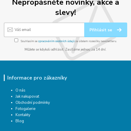
Nepropásněte novinky, akce a
slevy!
Přihlásit se
Souhlasím se
zpracováním osobních údajů
za účelem rozesílky newsletteru.
Můžete se kdykoli odhlásit. Zasíláme jednou za 14 dní.
Informace pro zákazníky
O nás
Jak nakupovat
Obchodní podmínky
Fotogalerie
Kontakty
Blog