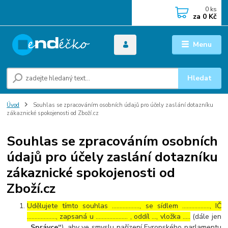
0
ks
za
0 Kč
Menu
Hledat
Úvod
Souhlas se zpracováním osobních údajů pro účely zaslání dotazníku
zákaznické spokojenosti od Zboží.cz
Souhlas se zpracováním osobních
údajů pro účely zaslání dotazníku
zákaznické spokojenosti od
Zboží.cz
Udělujete tímto souhlas ……………..., se sídlem ………………, IČ
………………., zapsaná u ………………… , oddíl …, vložka …..
(dále jen
„Správce“
), aby ve smyslu nařízení Evropského parlamentu