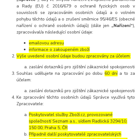
a Rady (EU) č. 2016/679 o ochraně fyzických osob v
souvislosti se zpracováním osobních údajů a o volném
pohybu těchto údajů a o zrušení směrnice 95/46/ES (obecné
nařízení o ochraně osobních údajů) (dále jen
„Nařízení“
),
zpracovával/a následující osobní údaje:
emailovou adresu
informace o zakoupeném zboží
Výše uvedené osobní údaje budou zpracovány za účelem:
zaslání dotazníků pro zjištění zákaznické spokojenosti
Souhlas udělujete na zpracování po dobu
60 dní
a to za
účelem:
zaslání dotazníků pro zjištění zákaznické spokojenosti
Ke zpracování těchto osobních údajů Správce využívá tyto
Zpracovatele:
Poskytovatel služby Zboží.cz, provozované
společností Seznam a.s., sídlem Radlická 3294/10,
150 00, Praha 5, ČR
Případně další poskytovatelé zpracovatelských